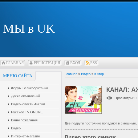
МЫ в UK
ГЛАВНАЯ
РЕГИСТРАЦИЯ
ВХОД
RSS
Главная
»
Видео
»
Юмор
МЕНЮ САЙТА
Форум Великобритании
КАНАЛ: 
Доска объявлений
Просмотры
: 0
Видеоновости Англии
Русское TV ONLINE
Ваши пожелания
Две подруги постоянно попадают в смешные, 
Видео
Интернет-магазин
Видео этого канала
: