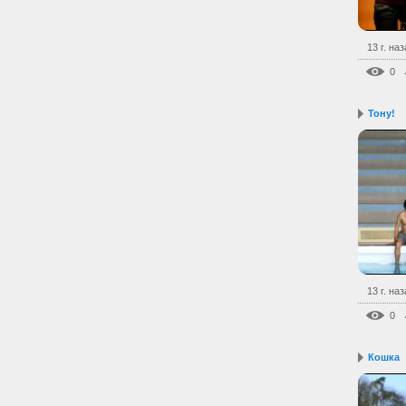
13 г. на
0
Тону!
13 г. на
0
Кошка