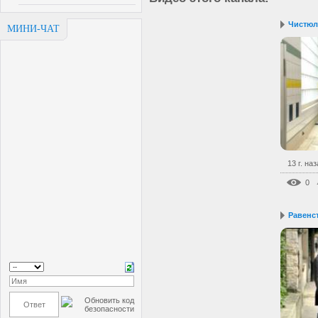
Чистюл
МИНИ-ЧАТ
13 г. на
0
Равенс