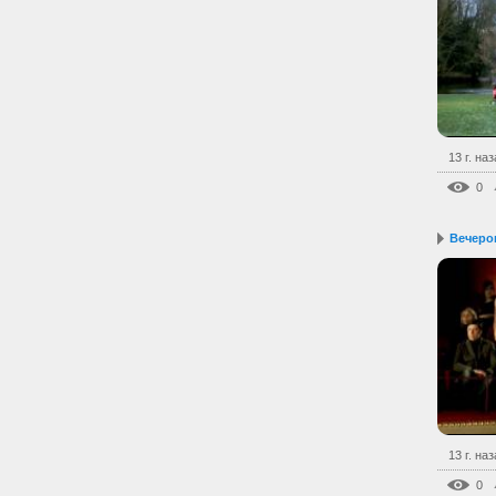
13 г. на
0
Вечером
13 г. на
0