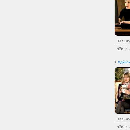
13 г. на
0
Одиноч
13 г. на
0