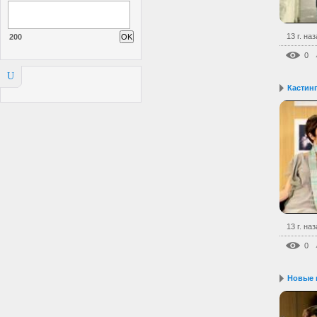
13 г. на
200
0
U
Кастин
13 г. на
0
Новые 