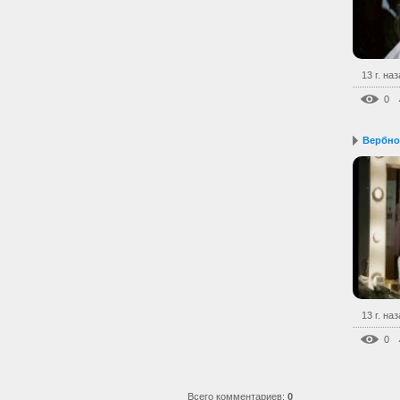
13 г. на
0
Вербное
13 г. на
0
Всего комментариев
:
0