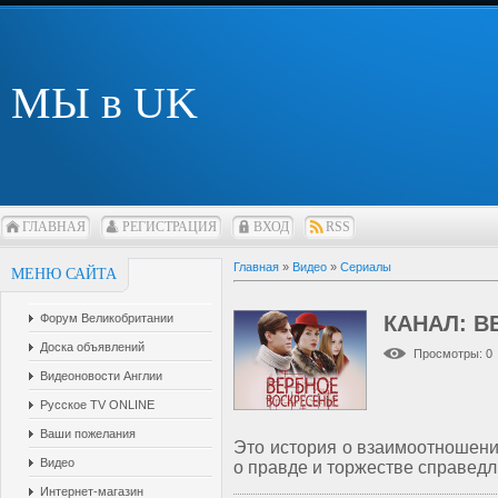
МЫ в UK
ГЛАВНАЯ
РЕГИСТРАЦИЯ
ВХОД
RSS
Главная
»
Видео
»
Сериалы
МЕНЮ САЙТА
Форум Великобритании
КАНАЛ: В
Доска объявлений
Просмотры
: 0
Видеоновости Англии
Русское TV ONLINE
Ваши пожелания
Это история о взаимоотношения
Видео
о правде и торжестве справедл
Интернет-магазин