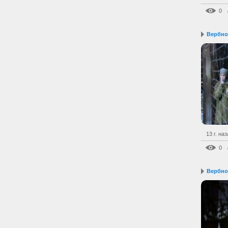
0
Вербное
13 г. на
0
Вербное