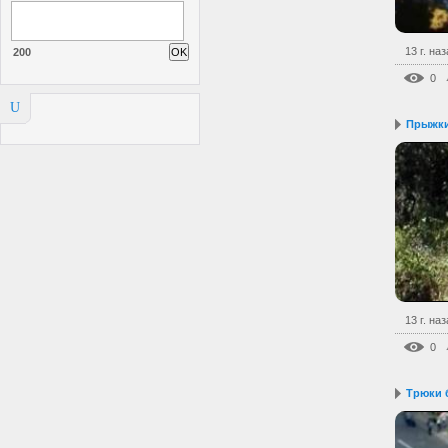
13 г. на
200
0
U
Прыжки
13 г. на
0
Трюки 