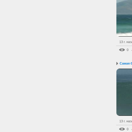
13 г. на
0
Самая 
13 г. на
0