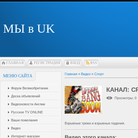
МЫ в UK
ГЛАВНАЯ
РЕГИСТРАЦИЯ
ВХОД
RSS
Главная
»
Видео
»
Спорт
МЕНЮ САЙТА
Форум Великобритании
КАНАЛ: C
Доска объявлений
Просмотры
: 0
Видеоновости Англии
Русское TV ONLINE
Ваши пожелания
Взрывные трюки и взрывные падения.
Видео
Интернет-магазин
Видео этого канала
: