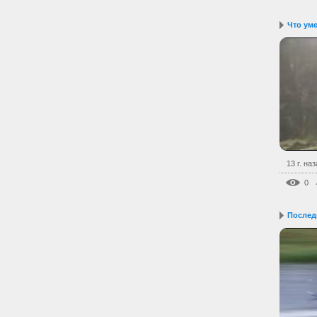
Что уме
13 г. на
0
Послед