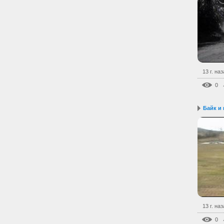
13 г. на
0
Байк и
13 г. на
0