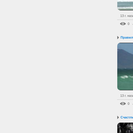
13 г. на
0
Правил
13 г. на
0
Счастл