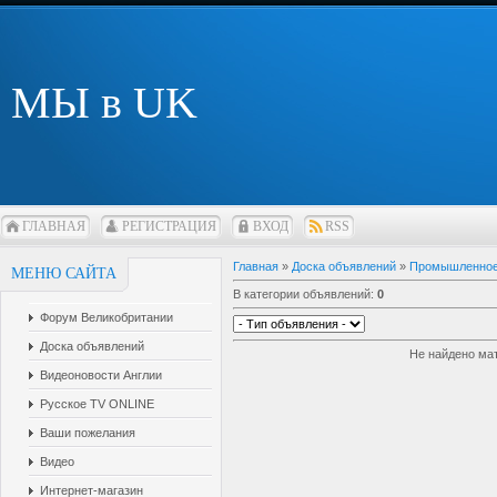
МЫ в UK
ГЛАВНАЯ
РЕГИСТРАЦИЯ
ВХОД
RSS
Главная
»
Доска объявлений
»
Промышленное
МЕНЮ САЙТА
В категории объявлений
:
0
Форум Великобритании
Доска объявлений
Не найдено ма
Видеоновости Англии
Русское TV ONLINE
Ваши пожелания
Видео
Интернет-магазин