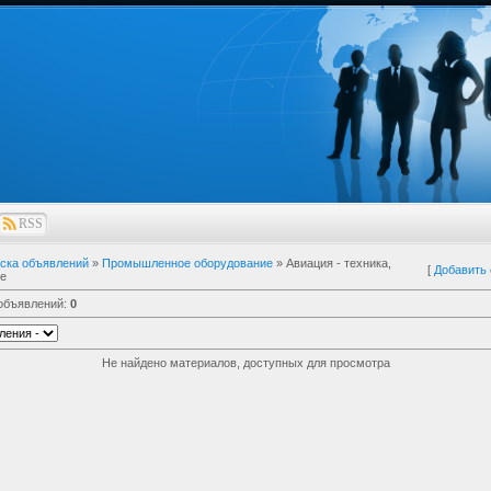
RSS
ска объявлений
»
Промышленное оборудование
» Авиация - техника,
[
Добавить
е
 объявлений
:
0
Не найдено материалов, доступных для просмотра