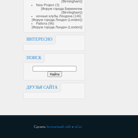
(Birmingham)
]
New Project
(3)
[
Форум города Бирмингем
(Birmingham)
]
ночные клубы Лондона
(146)
[
Форум города Лондон (London)
]
Работа
(96)
[
Форум города Лондон (London)
]
ИНТЕРЕСНО
ПОИСК
ДРУЗЬЯ САЙТА
Сделать
бесплатный сайт
с
uCoz