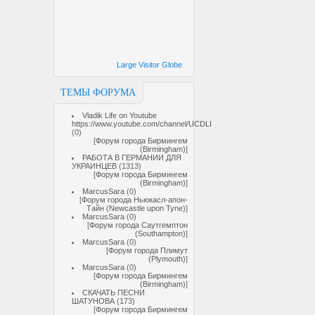
Large Visitor Globe
ТЕМЫ ФОРУМА
Vladik Life on Youtube
https://www.youtube.com/channel/UCDLI
(0)
[
Форум города Бирмингем
(Birmingham)
]
РАБОТА В ГЕРМАНИИ ДЛЯ
УКРАИНЦЕВ
(1313)
[
Форум города Бирмингем
(Birmingham)
]
MarcusSara
(0)
[
Форум города Ньюкасл-апон-
Тайн (Newcastle upon Tyne)
]
MarcusSara
(0)
[
Форум города Саутгемптон
(Southampton)
]
MarcusSara
(0)
[
Форум города Плимут
(Plymouth)
]
MarcusSara
(0)
[
Форум города Бирмингем
(Birmingham)
]
СКАЧАТЬ ПЕСНИ
ШАТУНОВА
(173)
[
Форум города Бирмингем