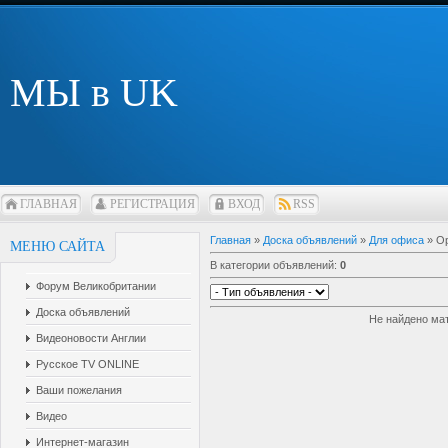
МЫ в UK
ГЛАВНАЯ
РЕГИСТРАЦИЯ
ВХОД
RSS
Главная
»
Доска объявлений
»
Для офиса
» Ор
МЕНЮ САЙТА
В категории объявлений
:
0
Форум Великобритании
Доска объявлений
Не найдено ма
Видеоновости Англии
Русское TV ONLINE
Ваши пожелания
Видео
Интернет-магазин