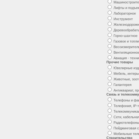
Машиностроите
Лифты и подъе
Лабораторное
Инструмент
Железнодорожн
Деревообраба
Горно-шахтное
Газовое и топл
Весоизмерител
Вентиляционно
Авиация - техн
Прочие товары
Ювелирные изд
Мебель, интерь
Животные, зоо
Галантерея
Антиквариат, п
Связь и телекомм
Телефоны и фа
Телефония, IP-
Телекоммуника
Сети, кабельна
Радиотелефоны
Пейджинговая с
Мобильные те
Строительство