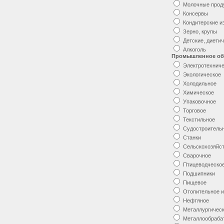
Молочные прод
Консервы
Кондитерские и
Зерно, крупы
Детские, диети
Алкоголь
Промышленное об
Электротехнич
Экологическое
Холодильное
Химическое
Упаковочное
Торговое
Текстильное
Судостроитель
Станки
Сельскохозяйс
Сварочное
Птицеводческо
Подшипники
Пищевое
Отопительное и
Нефтяное
Металлургичес
Металлообраб