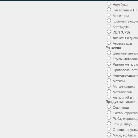
Ноутбуки
Настольные ПК
Мониторы
Комплектующи
Картриджи
ИБП (UPS)
Дискеты и диск
Аксессуары
Металлы
Цветные метал
Трубы металли
Разная металл
Проволока, сет
Нержавеющие и
Метизы
Металлопрокат
Металлолом
Алюминий и сп
Продукты питания
Соки, воды
Сахар, фруктоз
Рыба, морепро
Птица, яйцо
Овощи, фрукты
Мясо, колбасы