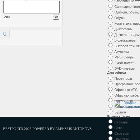
Спортивные то
Санитарно-гиги
Одежда, обувь,
200
Обувь
Косметика, па
Диктофоны
U
Детские товары
Видеокамеры
Бытовая техник
Акустика
MP3-плееры
Flash-память
DVD-плееры
Для офиса
Проекторы
Програмное об
Офисные АТС
Офисная мебе
Оргтехника
Канцтовары, р
Бумага
Компьютеры
Сканеры
Сети
BESTPC LTD 2026 POWERED BY ALEKSEJS ANTONOVS
Серверы
Принтеры