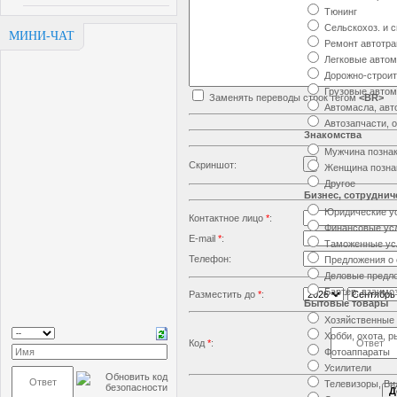
Тюнинг
Сельскохоз. и 
МИНИ-ЧАТ
Ремонт автотра
Легковые авто
Дорожно-строит
Грузовые автом
Заменять переводы строк тегом
<BR>
Автомасла, авт
Автозапчасти, 
Знакомства
Мужчина позна
Скриншот:
Женщина позна
Другое
Бизнес, сотруднич
Юридические ус
Контактное лицо
*
:
Финансовые ус
E-mail
*
:
Таможенные ус
Телефон:
Предложения о 
Деловые предл
Бартер, взаимо
Разместить до
*
:
-
Бытовые товары
Хозяйственные
Хобби, охота, 
Код
*
:
Фотоаппараты
Усилители
Телевизоры, Ви