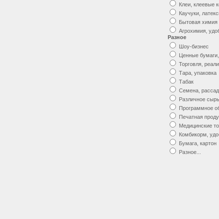
Клеи, клеевые 
Каучуки, латек
Бытовая химия
Агрохимия, удо
Разное
Шоу-бизнес
Ценные бумаги,
Торговля, реал
Тара, упаковка
Табак
Семена, рассад
Различное сырь
Программное о
Печатная проду
Медицинские то
Комбикорм, удо
Бумага, картон
Разное...