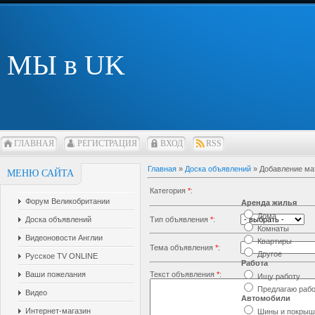
МЫ в UK
ГЛАВНАЯ
РЕГИСТРАЦИЯ
ВХОД
RSS
Главная
»
Доска объявлений
» Добавление ма
МЕНЮ САЙТА
Категория
*
:
Форум Великобритании
Аренда жилья
Дома
Доска объявлений
Тип объявления
*
:
Комнаты
Видеоновости Англии
Квартиры
Тема объявления
*
:
Другое
Русское TV ONLINE
Работа
Ваши пожелания
Текст объявления
*
:
Ищу работу
Предлагаю раб
Видео
Автомобили
Интернет-магазин
Шины и покрыш