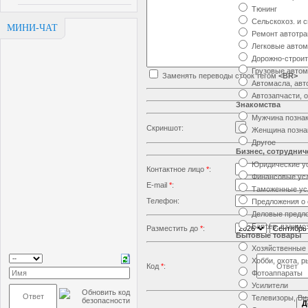
Тюнинг
Сельскохоз. и 
МИНИ-ЧАТ
Ремонт автотра
Легковые авто
Дорожно-строит
Грузовые автом
Заменять переводы строк тегом
<BR>
Автомасла, авт
Автозапчасти, 
Знакомства
Мужчина позна
Скриншот:
Женщина позна
Другое
Бизнес, сотруднич
Юридические ус
Контактное лицо
*
:
Финансовые ус
E-mail
*
:
Таможенные ус
Телефон:
Предложения о 
Деловые предл
Бартер, взаимо
Разместить до
*
:
-
Бытовые товары
Хозяйственные
Хобби, охота, 
Код
*
:
Фотоаппараты
Усилители
Телевизоры, Ви