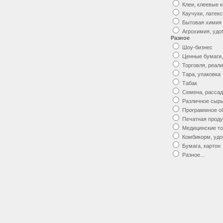
Клеи, клеевые 
Каучуки, латек
Бытовая химия
Агрохимия, удо
Разное
Шоу-бизнес
Ценные бумаги,
Торговля, реал
Тара, упаковка
Табак
Семена, рассад
Различное сырь
Программное о
Печатная проду
Медицинские то
Комбикорм, удо
Бумага, картон
Разное...