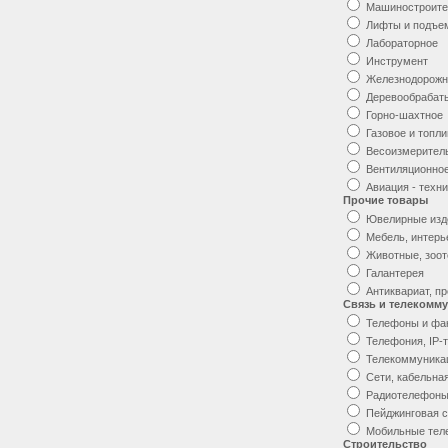
Машиностроите
Лифты и подъе
Лабораторное
Инструмент
Железнодорожн
Деревообраба
Горно-шахтное
Газовое и топл
Весоизмерител
Вентиляционно
Авиация - техн
Прочие товары
Ювелирные изд
Мебель, интерь
Животные, зоо
Галантерея
Антиквариат, п
Связь и телекомм
Телефоны и фа
Телефония, IP-
Телекоммуника
Сети, кабельна
Радиотелефоны
Пейджинговая с
Мобильные те
Строительство