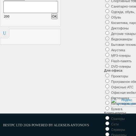
Спортивные то
Санитарно-гиги
Одежда, обувь,
200
Обувь
Косметика, па
Диктофоны
U
Детские товары
Видеокамеры
Бытовая техник
Акустика
MP3-плееры
Flash-память
DVD-плееры
Для офиса
Проекторы
Програмное об
Офисные АТС
Офисная мебе
Оргтехника
Канцтовары, р
Бумага
Компьютеры
Сканеры
Сети
BESTPC LTD 2026 POWERED BY ALEKSEJS ANTONOVS
Серверы
Принтеры