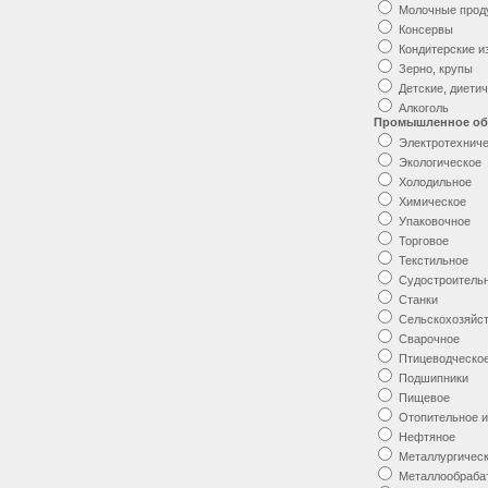
Молочные прод
Консервы
Кондитерские и
Зерно, крупы
Детские, диети
Алкоголь
Промышленное об
Электротехнич
Экологическое
Холодильное
Химическое
Упаковочное
Торговое
Текстильное
Судостроитель
Станки
Сельскохозяйс
Сварочное
Птицеводческо
Подшипники
Пищевое
Отопительное и
Нефтяное
Металлургичес
Металлообраб