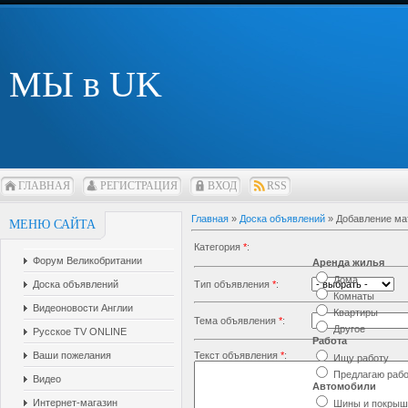
МЫ в UK
ГЛАВНАЯ
РЕГИСТРАЦИЯ
ВХОД
RSS
Главная
»
Доска объявлений
» Добавление ма
МЕНЮ САЙТА
Категория
*
:
Форум Великобритании
Аренда жилья
Дома
Доска объявлений
Тип объявления
*
:
Комнаты
Видеоновости Англии
Квартиры
Тема объявления
*
:
Другое
Русское TV ONLINE
Работа
Ваши пожелания
Текст объявления
*
:
Ищу работу
Предлагаю раб
Видео
Автомобили
Интернет-магазин
Шины и покрыш