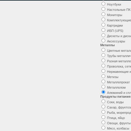
Ноутбуки
Настольные ПК
Мониторы
Комплектующи
Картриджи
ИБП (UPS)
Дискеты и диск
Аксессуары
Металлы
Цветные метал
Трубы металли
Разная металл
Проволока, сет
Нержавеющие и
Метизы
Металлопрокат
Металлолом
Алюминий и сп
Продукты питания
Соки, воды
Сахар, фруктоз
Рыба, морепро
Птица, яйцо
Овощи, фрукты
Мясо, колбасы